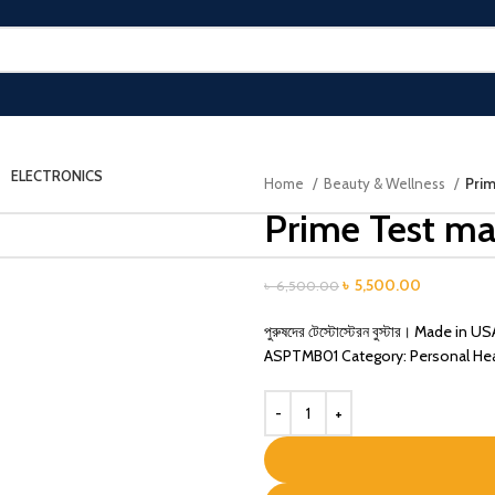
ELECTRONICS
Home
Beauty & Wellness
Prim
Prime Test ma
Original
Current
৳
5,500.00
৳
6,500.00
price
price
পুরুষদের টেস্টোস্টেরন বুস্টার। Mad
was:
is:
ASPTMB01 Category: Personal Hea
৳ 6,500.00.
৳ 5,500.0