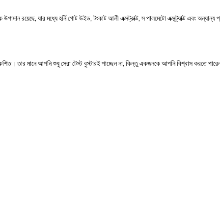
উপাদান রয়েছে, যার মধ্যে হর্নি গোট উইড, টংকাট আলী এক্সট্রাক্ট, স পালমেটো এক্সট্র্যাক্ট এবং অন্যান্য প্
রে বিকশিত। তার মানে আপনি শুধু সেরা টেস্ট বুস্টারই পাচ্ছেন না, কিন্তু একজনকে আপনি বিশ্বাস করতে পার