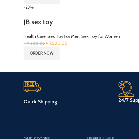
-23%
JB sex toy
Health Care
,
Sex Toy For Men
,
Sex Toy for Women
Original
Current
৳
7,500.00
৳
9,800.00
price
price
ORDER NOW
was:
is:
৳ 9,800.00.
৳ 7,500.00.
24/7 Supp
Quick Shipping.
OUR STORES
USEFUL LINKS