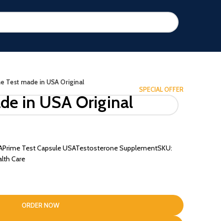
e Test made in USA Original
SPECIAL OFFER
de in USA Original
e in USAPrime Test Capsule USATestosterone SupplementSKU:
lth Care
0.
ORDER NOW