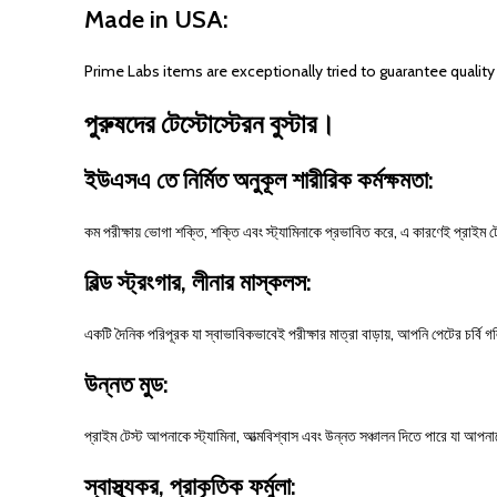
Made in USA:
Prime Labs items are exceptionally tried to guarantee qualit
পুরুষদের টেস্টোস্টেরন বুস্টার।
ইউএসএ তে নির্মিত অনুকূল শারীরিক কর্মক্ষমতা:
কম পরীক্ষায় ভোগা শক্তি, শক্তি এবং স্ট্যামিনাকে প্রভাবিত করে, এ কারণেই প্রাইম টে
বিল্ড স্ট্রংগার, লীনার মাস্কলস:
একটি দৈনিক পরিপূরক যা স্বাভাবিকভাবেই পরীক্ষার মাত্রা বাড়ায়, আপনি পেটের চর্বি 
উন্নত মুড:
প্রাইম টেস্ট আপনাকে স্ট্যামিনা, আত্মবিশ্বাস এবং উন্নত সঞ্চালন দিতে পারে যা 
স্বাস্থ্যকর, প্রাকৃতিক ফর্মুলা: