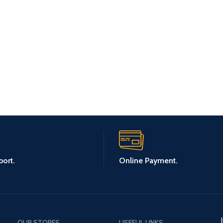
ort.
Online Payment.
OUR STORES
USEFUL LINKS